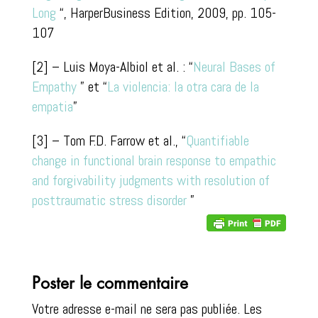
Long
“, HarperBusiness Edition, 2009, pp. 105-
107
[2] – Luis Moya-Albiol et al. : “
Neural Bases of
Empathy
” et “
La violencia: la otra cara de la
empatia
”
[3] – Tom F.D. Farrow et al., “
Quantifiable
change in functional brain response to empathic
and forgivability judgments with resolution of
posttraumatic stress disorder
”
Poster le commentaire
Votre adresse e-mail ne sera pas publiée.
Les