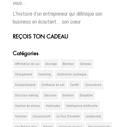
vous…
L’histoire d’un entrepreneur qui débloqua son
business en écoutant… son coeur
REÇOIS TON CADEAU
Catégories
Affirmation de soi
Ancrage
Bonheur
Cerveau
Changement
Coaching
Cohérence cardiaque
Comportement
Confiance en soi
Conflit
Conscience
Decision making
Décision
Emotion
Empathie
Gestion du stress
Habitudes
Intelligence Artificielle
Intuition
L'inconscient
La Voix D'Anaëlle
Leadership
Les Petites Voix
Mental
neurones miroirs
Neuroplasticité