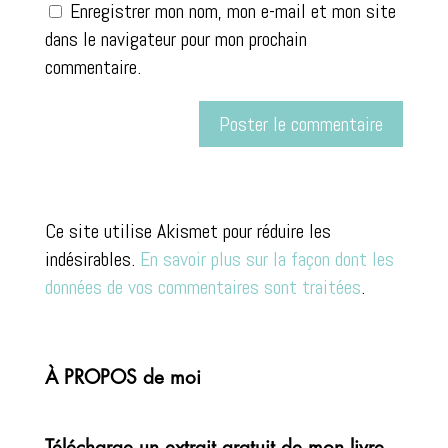
Enregistrer mon nom, mon e-mail et mon site
dans le navigateur pour mon prochain
commentaire.
A
l
Ce site utilise Akismet pour réduire les
t
indésirables.
En savoir plus sur la façon dont les
e
données de vos commentaires sont traitées
.
r
n
a
t
À PROPOS de moi
i
v
Télécharge un extrait gratuit de mon livre