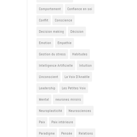
Comportement
Confiance en soi
Conflit
Conscience
Decision making
Décision
Emotion
Empathie
Gestion du stress
Habitudes
Intelligence Artificielle
Intuition
L'inconscient
La Voix D'Anaëlle
Leadership
Les Petites Voix
Mental
neurones miroirs
Neuroplasticité
Neurosciences
Paix
Paix intérieure
Paradigme
Pensée
Relations