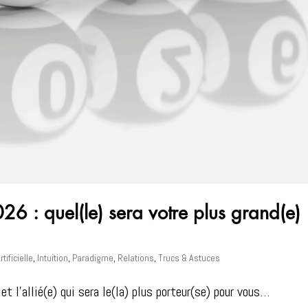
6 : quel(le) sera votre plus grand(e)
rtificielle
,
Intuition
,
Paradigme
,
Relations
,
Trucs & Astuces
l’allié(e) qui sera le(la) plus porteur(se) pour vous…