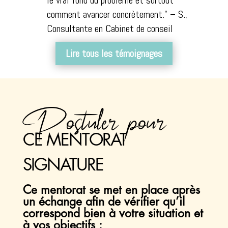
comment avancer concrètement.”
– S.,
Consultante en Cabinet de conseil
Lire tous les témoignages
Postuler pour
CE MENTORAT
SIGNATURE
Ce mentorat se met en place après
un échange afin de vérifier qu’il
correspond bien à votre situation et
à vos objectifs :