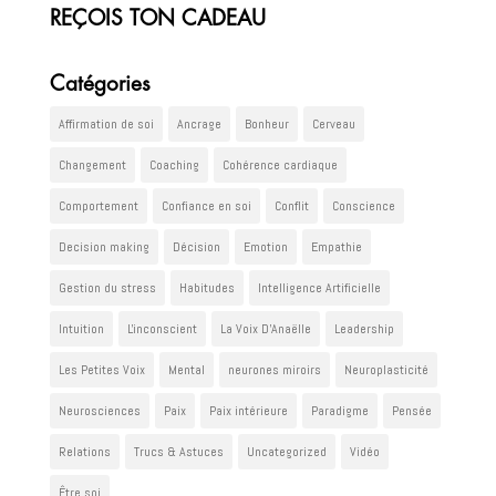
REÇOIS TON CADEAU
Catégories
Affirmation de soi
Ancrage
Bonheur
Cerveau
Changement
Coaching
Cohérence cardiaque
Comportement
Confiance en soi
Conflit
Conscience
Decision making
Décision
Emotion
Empathie
Gestion du stress
Habitudes
Intelligence Artificielle
Intuition
L'inconscient
La Voix D'Anaëlle
Leadership
Les Petites Voix
Mental
neurones miroirs
Neuroplasticité
Neurosciences
Paix
Paix intérieure
Paradigme
Pensée
Relations
Trucs & Astuces
Uncategorized
Vidéo
Être soi