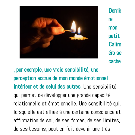
Derriè
re
mon
petit
Calim
éro se
cache
, par exemple, une vraie sensibilité, une
perception accrue de mon monde émotionnel
intérieur et de celui des autres
.
Une sensibilité
qui permet de développer une grande capacité
relationnelle et émotionnelle. Une sensibilité qui,
lorsqu’elle est alliée à une certaine conscience et
affirmation de soi, de ses forces, de ses limites,
de ses besoins, peut en fait devenir une très