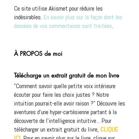
l
Ce site utilise Akismet pour réduire les
t
indésirables.
En savoir plus sur la façon dont les
e
données de vos commentaires sont traitées
.
r
n
a
t
À PROPOS de moi
i
v
Télécharge un extrait gratuit de mon livre
e
"Comment savoir quelle petite voix intérieure
:
écouter pour faire les choix justes ? Notre
intuition pourrait-elle avoir raison ?" Découvre les
aventures d'une hyper-cartésienne partant à la
découverte de l'intelligence intuitive... Pour
télécharger un extrait gratuit du livre,
CLIQUE
ICI.
Pour en savoir plus sur le livre, clique sur