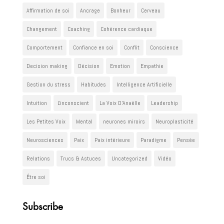
Affirmation de soi
Ancrage
Bonheur
Cerveau
Changement
Coaching
Cohérence cardiaque
Comportement
Confiance en soi
Conflit
Conscience
Decision making
Décision
Emotion
Empathie
Gestion du stress
Habitudes
Intelligence Artificielle
Intuition
L'inconscient
La Voix D'Anaëlle
Leadership
Les Petites Voix
Mental
neurones miroirs
Neuroplasticité
Neurosciences
Paix
Paix intérieure
Paradigme
Pensée
Relations
Trucs & Astuces
Uncategorized
Vidéo
Être soi
Subscribe