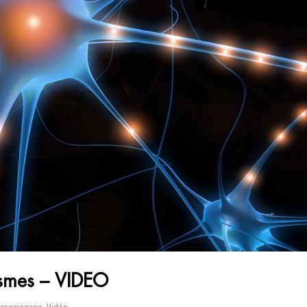
ismes – VIDEO
rosciences
,
Vidéo