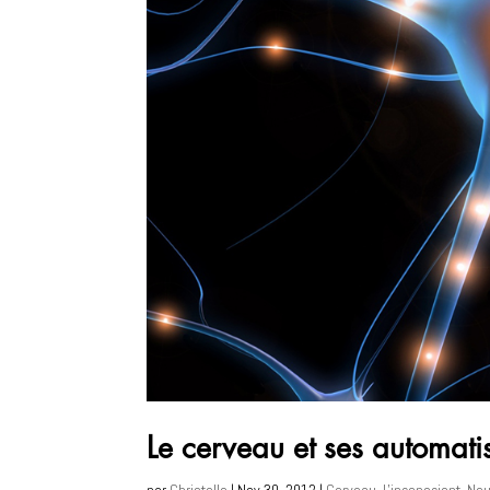
Le cerveau et ses automat
par
Christelle
|
Nov 30, 2012
|
Cerveau
,
L'inconscient
,
Neu