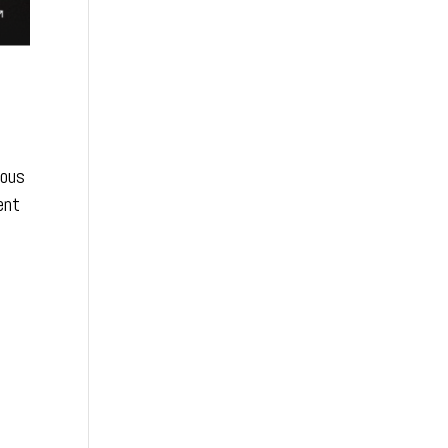
nous
ent