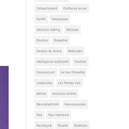
Comportement
Confiance en soi
Conflit
Conscience
Decision making
Décision
Emotion
Empathie
Gestion du stress
Habitudes
Intelligence Artificielle
Intuition
L'inconscient
La Voix D'Anaëlle
Leadership
Les Petites Voix
Mental
neurones miroirs
Neuroplasticité
Neurosciences
Paix
Paix intérieure
Paradigme
Pensée
Relations