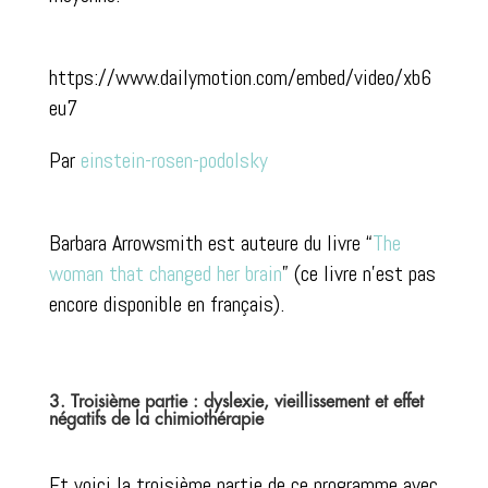
https://www.dailymotion.com/embed/video/xb6
eu7
Par
einstein-rosen-podolsky
Barbara Arrowsmith est auteure du livre “
The
woman that changed her brain
” (ce livre n’est pas
encore disponible en français).
3. Troisième partie : dyslexie, vieillissement et effet
négatifs de la chimiothérapie
Et voici la troisième partie de ce programme avec