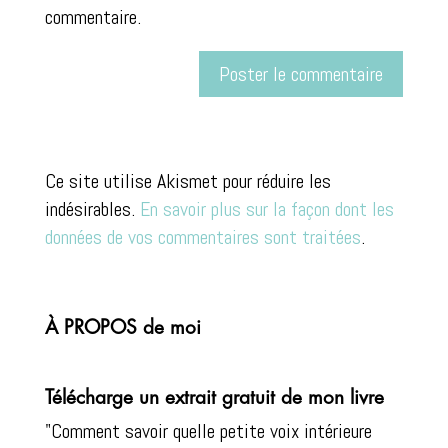
commentaire.
A
l
Ce site utilise Akismet pour réduire les
t
indésirables.
En savoir plus sur la façon dont les
e
données de vos commentaires sont traitées
.
r
n
a
t
À PROPOS de moi
i
v
Télécharge un extrait gratuit de mon livre
e
"Comment savoir quelle petite voix intérieure
: