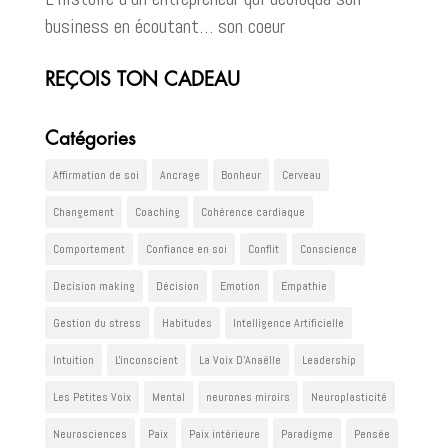
business en écoutant… son coeur
REÇOIS TON CADEAU
Catégories
Affirmation de soi
Ancrage
Bonheur
Cerveau
Changement
Coaching
Cohérence cardiaque
Comportement
Confiance en soi
Conflit
Conscience
Decision making
Décision
Emotion
Empathie
Gestion du stress
Habitudes
Intelligence Artificielle
Intuition
L'inconscient
La Voix D'Anaëlle
Leadership
Les Petites Voix
Mental
neurones miroirs
Neuroplasticité
Neurosciences
Paix
Paix intérieure
Paradigme
Pensée