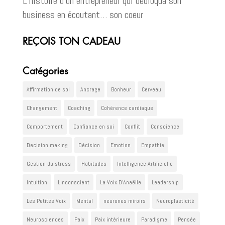
L’histoire d’un entrepreneur qui débloqua son
business en écoutant… son coeur
REÇOIS TON CADEAU
Catégories
Affirmation de soi
Ancrage
Bonheur
Cerveau
Changement
Coaching
Cohérence cardiaque
Comportement
Confiance en soi
Conflit
Conscience
Decision making
Décision
Emotion
Empathie
Gestion du stress
Habitudes
Intelligence Artificielle
Intuition
L'inconscient
La Voix D'Anaëlle
Leadership
Les Petites Voix
Mental
neurones miroirs
Neuroplasticité
Neurosciences
Paix
Paix intérieure
Paradigme
Pensée