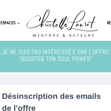
 ESPACES
R
JE NE SUIS PAS INTÉRESSÉ.E PAR L’OFFRE
“BOOSTER TON SOUL POWER”